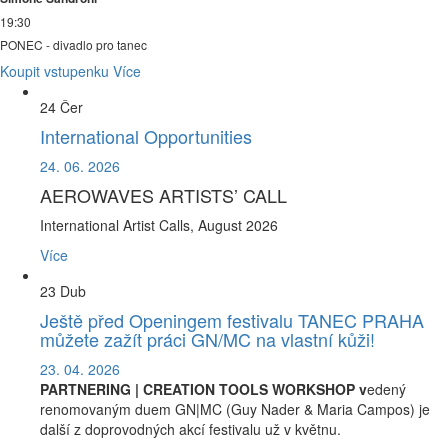
19:30
PONEC - divadlo pro tanec
Koupit vstupenku
Více
24
Čer
International Opportunities
24. 06. 2026
​AEROWAVES ARTISTS’ CALL
International Artist Calls, August 2026
Více
23
Dub
Ještě před Openingem festivalu TANEC PRAHA
můžete zažít práci GN/MC na vlastní kůži!
23. 04. 2026
PARTNERING | CREATION TOOLS WORKSHOP v
edený
renomovaným duem GN|MC (Guy Nader & Maria Campos) je
další z doprovodných akcí festivalu už v květnu.