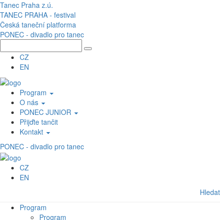
Přejít k hlavnímu obsahu
Tanec Praha z.ú.
TANEC PRAHA - festival
Česká taneční platforma
PONEC - divadlo pro tanec
CZ
EN
Program
O nás
PONEC JUNIOR
Přijďte tančit
Kontakt
PONEC - divadlo pro tanec
CZ
EN
Hledat
Program
Program