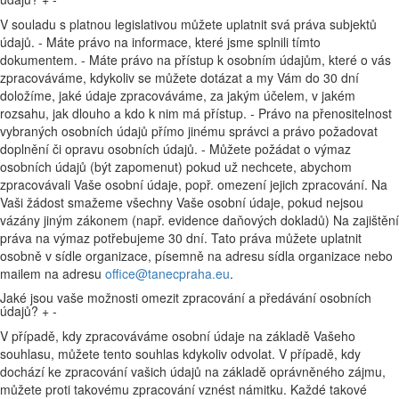
V souladu s platnou legislativou můžete uplatnit svá práva subjektů
údajů. - Máte právo na informace, které jsme splnili tímto
dokumentem. - Máte právo na přístup k osobním údajům, které o vás
zpracováváme, kdykoliv se můžete dotázat a my Vám do 30 dní
doložíme, jaké údaje zpracováváme, za jakým účelem, v jakém
rozsahu, jak dlouho a kdo k nim má přístup. - Právo na přenositelnost
vybraných osobních údajů přímo jinému správci a právo požadovat
doplnění či opravu osobních údajů. - Můžete požádat o výmaz
osobních údajů (být zapomenut) pokud už nechcete, abychom
zpracovávali Vaše osobní údaje, popř. omezení jejich zpracování. Na
Vaši žádost smažeme všechny Vaše osobní údaje, pokud nejsou
vázány jiným zákonem (např. evidence daňových dokladů) Na zajištění
práva na výmaz potřebujeme 30 dní. Tato práva můžete uplatnit
osobně v sídle organizace, písemně na adresu sídla organizace nebo
mailem na adresu
office@tanecpraha.eu
.
Jaké jsou vaše možnosti omezit zpracování a předávání osobních
údajů?
+
-
V případě, kdy zpracováváme osobní údaje na základě Vašeho
souhlasu, můžete tento souhlas kdykoliv odvolat. V případě, kdy
dochází ke zpracování vašich údajů na základě oprávněného zájmu,
můžete proti takovému zpracování vznést námitku. Každé takové