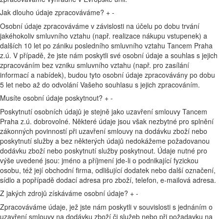
Jak dlouho údaje zpracováváme?
+
-
Osobní údaje zpracováváme v závislosti na účelu po dobu trvání
jakéhokoliv smluvního vztahu (např. realizace nákupu vstupenek) a
dalších 10 let po zániku posledního smluvního vztahu Tancem Praha
z.ú. V případě, že jste nám poskytli své osobní údaje a souhlas s jejich
zpracováním bez vzniku smluvního vztahu (např. pro zasílání
informací a nabídek), budou tyto osobní údaje zpracovávány po dobu
5 let nebo až do odvolání Vašeho souhlasu s jejich zpracováním.
Musíte osobní údaje poskytnout?
+
-
Poskytnutí osobních údajů je stejně jako uzavření smlouvy Tancem
Praha z.ú. dobrovolné. Některé údaje jsou však nezbytné pro splnění
zákonných povinností při uzavření smlouvy na dodávku zboží nebo
poskytnutí služby a bez některých údajů nedokážeme požadovanou
dodávku zboží nebo poskytnutí služby poskytnout. Údaje nutné pro
výše uvedené jsou: jméno a příjmení jde-li o podnikající fyzickou
osobu, též její obchodní firma, odlišující dodatek nebo další označení,
sídlo a popřípadě dodací adresa pro zboží, telefon, e-mailová adresa.
Z jakých zdrojů získáváme osobní údaje?
+
-
Zpracováváme údaje, jež jste nám poskytli v souvislosti s jednáním o
uzavření smlouvy na dodávku zboží či služeb nebo při požadavku na