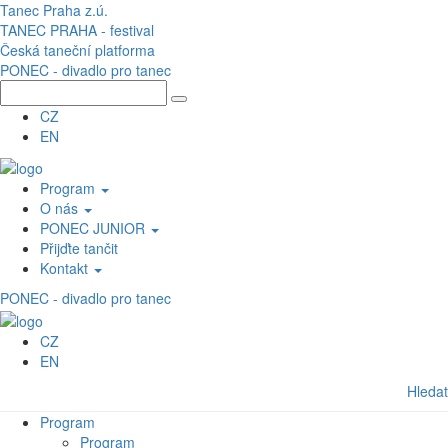
Přejít k hlavnímu obsahu
Tanec Praha z.ú.
TANEC PRAHA - festival
Česká taneční platforma
PONEC - divadlo pro tanec
CZ
EN
Program
O nás
PONEC JUNIOR
Přijďte tančit
Kontakt
PONEC - divadlo pro tanec
CZ
EN
Hledat
Program
Program