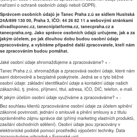
nařízení o ochraně osobních údajů neboli GDPR).
Správcem osobních údajů je Tanec Praha z.ú se sídlem Husitská
24A/899 130 00, Praha 3, IČO: 44 26 82 11 a webovými stránkami
divadloponec.cz, tanecniplatforma.cz, tanecpraha.cz a
tanecpraha.org. Jako správce osobních údajů určujeme, jak a za
jakým účelem, po jak dlouhou dobu budou osobní údaje
zpracovávány, a vybíráme případné další zpracovatele, kteří nám
se zpracováním budou pomáhat.
Jaké osobní údaje shromažďujeme a zpracováváme?
+
-
Tanec Praha z.ú. shromažďuje a zpracovává osobní údaje, které nám
sami dobrovolně a bezplatně poskytnete. Jedná se o tyto běžné
osobní údaje: základní identifikační údaje a kontaktní údaje našich
zákazníků, tj. jméno, příjmení, titul, adresa, IČO, DIČ, telefon, e-mail.
K jakým účelům osobní údaje využíváme a zpracováváme?
+
-
Bez souhlasu klientů zpracováváme osobní údaje za účelem splnění
zákonné povinnosti, jednání o smlouvě a plnění smlouvy a z titulu
oprávněného zájmu správce dat (přímý marketing vlastních produktů,
zasílání obchodních sdělení). Osobní údaje jsou zpracovány v
elektronické podobě pomocí prostředků výpočetní techniky. Data
zpracováváme výhradně v Evropské unii.