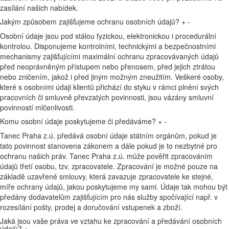
zasílání našich nabídek.
Jakým způsobem zajišťujeme ochranu osobních údajů?
+
-
Osobní údaje jsou pod stálou fyzickou, elektronickou i procedurální
kontrolou. Disponujeme kontrolními, technickými a bezpečnostními
mechanismy zajišťujícími maximální ochranu zpracovávaných údajů
před neoprávněným přístupem nebo přenosem, před jejich ztrátou
nebo zničením, jakož i před jiným možným zneužitím. Veškeré osoby,
které s osobními údaji klientů přichází do styku v rámci plnění svých
pracovních či smluvně převzatých povinnosti, jsou vázány smluvní
povinností mlčenlivosti.
Komu osobní údaje poskytujeme či předáváme?
+
-
Tanec Praha z.ú. předává osobní údaje státním orgánům, pokud je
tato povinnost stanovena zákonem a dále pokud je to nezbytné pro
ochranu našich práv. Tanec Praha z.ú. může pověřit zpracováním
údajů třetí osobu, tzv. zpracovatele. Zpracování je možné pouze na
základě uzavřené smlouvy, která zavazuje zpracovatele ke stejné,
míře ochrany údajů, jakou poskytujeme my sami. Údaje tak mohou být
předány dodavatelům zajišťujícím pro nás služby spočívající např. v
rozesílání pošty, prodej a doručování vstupenek a zboží.
Jaká jsou vaše práva ve vztahu ke zpracování a předávání osobních
údajů?
+
-