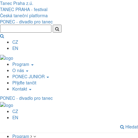
Přejít k hlavnímu obsahu
Tanec Praha z.ú.
TANEC PRAHA - festival
Česká taneční platforma
PONEC - divadlo pro tanec
CZ
EN
Program
O nás
PONEC JUNIOR
Přijďte tančit
Kontakt
PONEC - divadlo pro tanec
CZ
EN
Hledat
Program