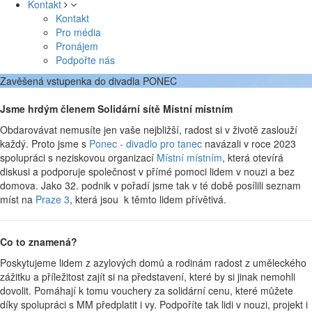
Kontakt
Kontakt
Pro média
Pronájem
Podpořte nás
Zavěšená vstupenka do divadla PONEC
Jsme hrdým členem Solidární sítě Místní místním
Obdarovávat nemusíte jen vaše nejbližší, radost si v životě zaslouží
každý. Proto jsme s
Ponec - divadlo pro tanec
navázali v roce 2023
spolupráci s neziskovou organizací
Místní místním
, která otevírá
diskusi a podporuje společnost v přímé pomoci lidem v nouzi a bez
domova. Jako 32. podnik v pořadí jsme tak v té době posílili seznam
míst na
Praze 3
, která jsou k těmto lidem přívětivá.
Co to znamená?
Poskytujeme lidem z azylových domů a rodinám radost z uměleckého
zážitku a příležitost zajít si na představení, které by si jinak nemohli
dovolit. Pomáhají k tomu vouchery za solidární cenu, které můžete
díky spolupráci s MM předplatit i vy. Podpoříte tak lidi v nouzi, projekt i