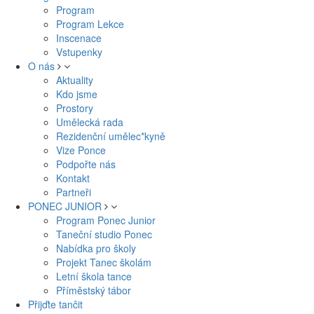
Program
Program Lekce
Inscenace
Vstupenky
O nás
Aktuality
Kdo jsme
Prostory
Umělecká rada
Rezidenční umělec*kyně
Vize Ponce
Podpořte nás
Kontakt
Partneři
PONEC JUNIOR
Program Ponec Junior
Taneční studio Ponec
Nabídka pro školy
Projekt Tanec školám
Letní škola tance
Příměstský tábor
Přijďte tančit