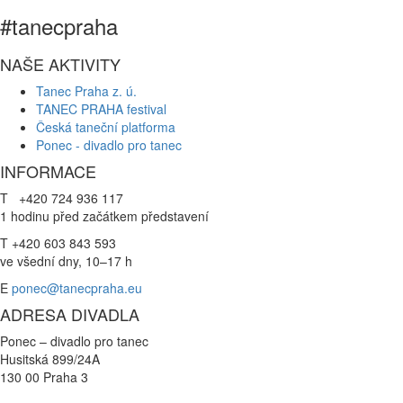
#tanecpraha
NAŠE AKTIVITY
Tanec Praha z. ú.
TANEC PRAHA festival
Česká taneční platforma
Ponec - divadlo pro tanec
INFORMACE
T +420 724 936 117
1 hodinu před začátkem představení
T +420 603 843 593
ve všední dny, 10–17 h
E
ponec@tanecpraha.eu
ADRESA DIVADLA
Ponec – divadlo pro tanec
Husitská 899/24A
130 00 Praha 3