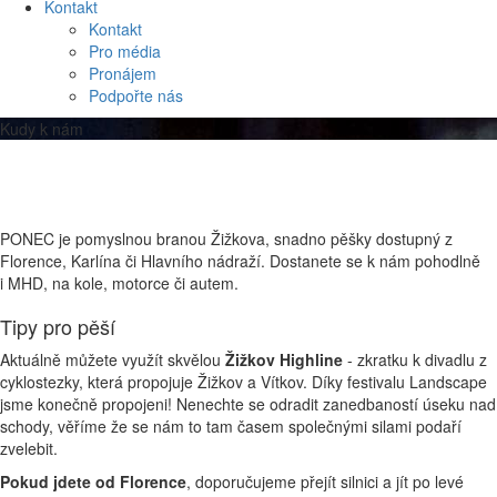
Kontakt
Kontakt
Pro média
Pronájem
Podpořte nás
Kudy k nám
PONEC je pomyslnou branou Žižkova, snadno pěšky dostupný z
Florence, Karlína či Hlavního nádraží. Dostanete se k nám pohodlně
i MHD, na kole, motorce či autem.
Tipy pro pěší
Aktuálně můžete využít skvělou
Žižkov Highline
- zkratku k divadlu z
cyklostezky, která propojuje Žižkov a Vítkov. Díky festivalu Landscape
jsme konečně propojeni! Nenechte se odradit zanedbaností úseku nad
schody, věříme že se nám to tam časem společnými silami podaří
zvelebit.
Pokud jdete od Florence
, doporučujeme přejít silnici a jít po levé