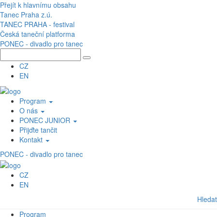
Přejít k hlavnímu obsahu
Tanec Praha z.ú.
TANEC PRAHA - festival
Česká taneční platforma
PONEC - divadlo pro tanec
CZ
EN
Program
O nás
PONEC JUNIOR
Přijďte tančit
Kontakt
PONEC - divadlo pro tanec
CZ
EN
Hledat
Program