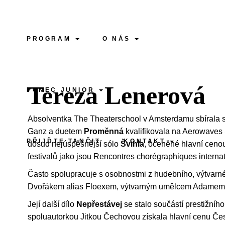
PROGRAM
O NÁS
Tereza Lenerová
PONEC JUNIOR
Absolventka The Theaterschool v Amsterdamu sbírala své
Ganz a duetem
Proměnná
kvalifikovala na Aerowaves 
PŘIJĎTE TANČIT
KONTAKT
dosud nejúspěšnější sólo
Švihla
, oceněné hlavní ceno
festivalů jako jsou Rencontres chorégraphiques intern
Často spolupracuje s osobnostmi z hudebního, výtvarné
Dvořákem alias Floexem, výtvarným umělcem Adamem
Její další dílo
Nepřestávej
se stalo součástí prestižní
spoluautorkou Jitkou Čechovou získala hlavní cenu Čes