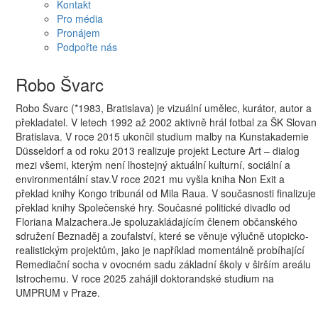
Kontakt
Pro média
Pronájem
Podpořte nás
Robo Švarc
Robo Švarc (*1983, Bratislava) je vizuální umělec, kurátor, autor a
překladatel. V letech 1992 až 2002 aktivně hrál fotbal za ŠK Slovan
Bratislava. V roce 2015 ukončil studium malby na Kunstakademie
Düsseldorf a od roku 2013 realizuje projekt Lecture Art – dialog
mezi všemi, kterým není lhostejný aktuální kulturní, sociální a
environmentální stav.V roce 2021 mu vyšla kniha Non Exit a
překlad knihy Kongo tribunál od Mila Raua. V současnosti finalizuje
překlad knihy Společenské hry. Současné politické divadlo od
Floriana Malzachera.Je spoluzakládajícím členem občanského
sdružení Beznaděj a zoufalství, které se věnuje výlučně utopicko-
realistickým projektům, jako je například momentálně probíhající
Remediační socha v ovocném sadu základní školy v širším areálu
Istrochemu. V roce 2025 zahájil doktorandské studium na
UMPRUM v Praze.