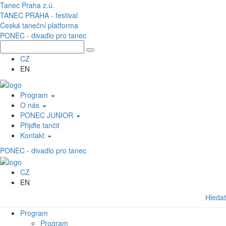
Přejít k hlavnímu obsahu
Tanec Praha z.ú.
TANEC PRAHA - festival
Česká taneční platforma
PONEC - divadlo pro tanec
CZ
EN
Program
O nás
PONEC JUNIOR
Přijďte tančit
Kontakt
PONEC - divadlo pro tanec
CZ
EN
Hledat
Program
Program