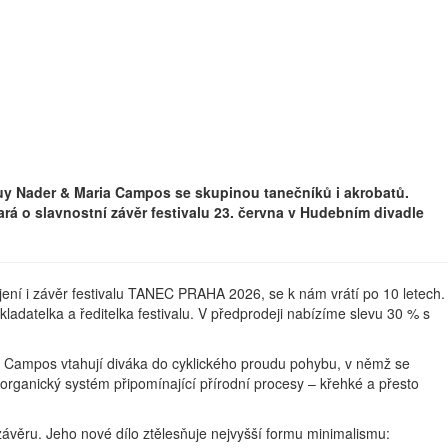
uy Nader & Maria Campos se skupinou tanečníků i akrobatů.
rá o slavnostní závěr festivalu 23. června v Hudebním divadle
ájení i závěr festivalu TANEC PRAHA 2026, se k nám vrátí po 10 letech.
ladatelka a ředitelka festivalu. V předprodeji nabízíme slevu 30 % s
 Campos vtahují diváka do cyklického proudu pohybu, v němž se
ří organický systém připomínající přírodní procesy – křehké a přesto
závěru. Jeho nové dílo ztělesňuje nejvyšší formu minimalismu: