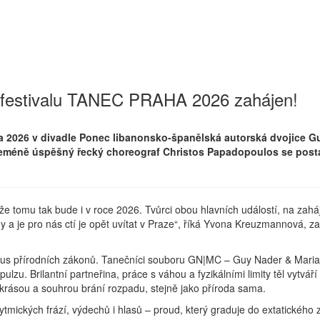
i festivalu TANEC PRAHA 2026 zahájen!
a 2026 v divadle Ponec libanonsko-španělská autorská dvojice G
. Neméně úspěšný řecký choreograf Christos Papadopoulos se posta
 že tomu tak bude i v roce 2026. Tvůrci obou hlavních událostí, na zah
a je pro nás ctí je opět uvítat v Praze“, říká Yvona Kreuzmannová, zak
mus přírodních zákonů. Tanečníci souboru GN|MC – Guy Nader & Maria
ulzu. Brilantní partneřina, práce s váhou a fyzikálními limity těl vytvá
 krásou a souhrou brání rozpadu, stejně jako příroda sama.
tmických frází, výdechů i hlasů – proud, který graduje do extatického 