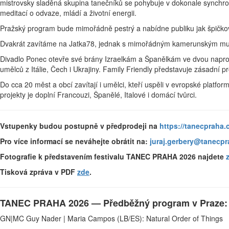
mistrovsky sladěná skupina tanečníků se pohybuje v dokonale synchronn
meditací o odvaze, mládí a životní energii.
Pražský program bude mimořádně pestrý a nabídne publiku jak špičkov
Dvakrát zavítáme na Jatka78, jednak s mimořádným kamerunským mult
Divadlo Ponec otevře své brány Izraelkám a Španělkám ve dvou naprosto
umělců z Itálie, Čech i Ukrajiny. Family Friendly představuje zásadní p
Do cca 20 měst a obcí zavítají i umělci, kteří uspěli v evropské platfo
projekty je doplní Francouzi, Španělé, Italové i domácí tvůrci.
Vstupenky budou postupně v předprodeji na
https://tanecpraha.c
Pro více informací se neváhejte obrátit na:
juraj.gerbery@tanecpr
Fotografie k představením festivalu TANEC PRAHA 2026 najdete
Tisková zpráva v PDF
zde
.
TANEC PRAHA 2026 — Předběžný program v Praze:
GN|MC Guy Nader | Maria Campos (LB/ES): Natural Order of Things