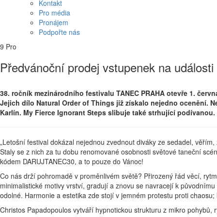
Kontakt
Pro média
Pronájem
Podpořte nás
9
Pro
Předvánoční prodej vstupenek na událost
38. ročník mezinárodního festivalu TANEC PRAHA otevře 1. červn
Jejich dílo Natural Order of Things již získalo nejedno ocenění
Karlín. My Fierce Ignorant Steps slibuje také strhující podívanou.
„Letošní festival dokázal nejednou zvednout diváky ze sedadel, věřím,
Staly se z nich za tu dobu renomované osobnosti světové taneční scény 
kódem DARUJTANEC30, a to pouze do Vánoc!
Co nás drží pohromadě v proměnlivém světě? Přirozený řád věcí, ryt
minimalistické motivy vrství, gradují a znovu se navracejí k původnímu p
odolné. Harmonie a estetika zde stojí v jemném protestu proti chaosu;
Christos Papadopoulos vytváří hypnotickou strukturu z mikro pohybů, ry