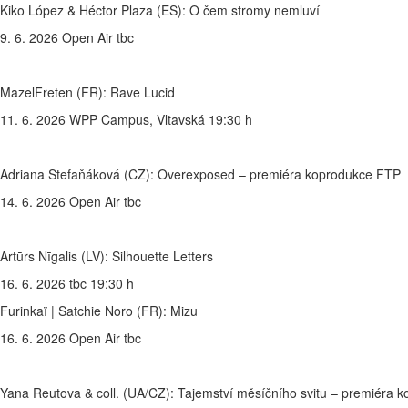
Kiko López & Héctor Plaza (ES): O čem stromy nemluví
9. 6. 2026 Open Air tbc
MazelFreten (FR): Rave Lucid
11. 6. 2026 WPP Campus, Vltavská 19:30 h
Adriana Štefaňáková (CZ): Overexposed – premiéra koprodukce FTP
14. 6. 2026 Open Air tbc
Artūrs Nīgalis (LV): Silhouette Letters
16. 6. 2026 tbc 19:30 h
Furinkaï | Satchie Noro (FR): Mizu
16. 6. 2026 Open Air tbc
Yana Reutova & coll. (UA/CZ): Tajemství měsíčního svitu – premiéra 