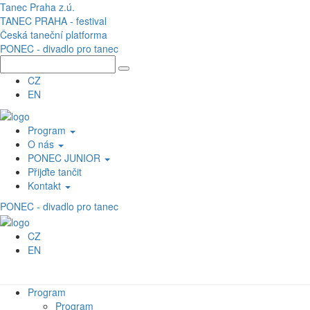
Přejít k hlavnímu obsahu
Tanec Praha z.ú.
TANEC PRAHA - festival
Česká taneční platforma
PONEC - divadlo pro tanec
CZ
EN
Program
O nás
PONEC JUNIOR
Přijďte tančit
Kontakt
PONEC - divadlo pro tanec
CZ
EN
Program
Program