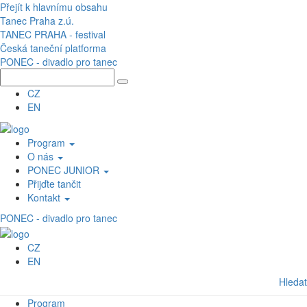
Přejít k hlavnímu obsahu
Tanec Praha z.ú.
TANEC PRAHA - festival
Česká taneční platforma
PONEC - divadlo pro tanec
CZ
EN
Program
O nás
PONEC JUNIOR
Přijďte tančit
Kontakt
PONEC - divadlo pro tanec
CZ
EN
Hledat
Program