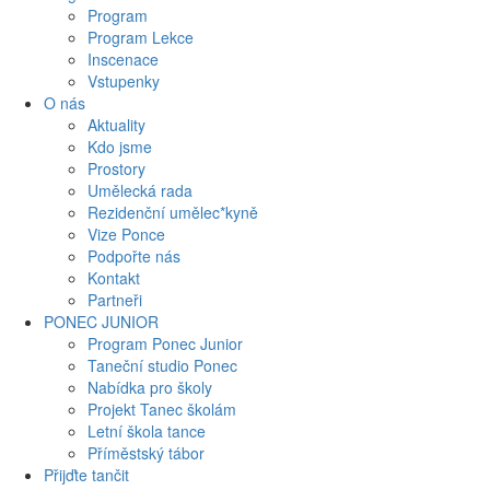
Program
Program Lekce
Inscenace
Vstupenky
O nás
Aktuality
Kdo jsme
Prostory
Umělecká rada
Rezidenční umělec*kyně
Vize Ponce
Podpořte nás
Kontakt
Partneři
PONEC JUNIOR
Program Ponec Junior
Taneční studio Ponec
Nabídka pro školy
Projekt Tanec školám
Letní škola tance
Příměstský tábor
Přijďte tančit