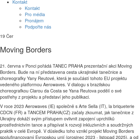
Kontakt
Kontakt
Pro média
Pronájem
Podpořte nás
19
Čer
Moving Borders
21. června v Ponci pořádá TANEC PRAHA prezentační akci Moving
Borders. Bude na ní představena cesta ukrajinské tanečnice a
choreografky Yany Reutové, která je součástí tohoto EU projektu
vedeného platformou Aerowaves. V dialogu s brazilskou
choreografkou Clarou da Costa se Yana Reutova podělí o své
postřehy z projektu a představí jeho publikaci.
V roce 2023 Aerowaves (IE) společně s Arte Sella (IT), la briqueterie
CDCN (FR) a TANCEM PRAHA(CZ) začaly zkoumat, jak tanečnice z
Ukrajiny dokáží svým přístupem ovlivnit zapojení uprchlíků
prostřednictvím tance a přispívat k rozvoji inkluzivních a soudržných
praktik v celé Evropě. V důsledku toho vznikl projekt Moving Borders
spolufinancovaný Evropskou unií (prosinec 2023 - listopad 2025), a od