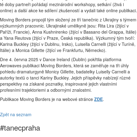
té doby partneři pořádají mezinárodní workshopy, setkání (živá i
online) a další akce ke sdílení zkušeností a vydali také online publikaci.
Moving Borders propojil tým složený ze tří tanečnic z Ukrajiny s týmem
výzkumných pracovnic. Ukrajinské umělkyně jsou: Rita Lira (žijící v
Paříži, Francie), Anna Kushnirenko (žijící v Bassano del Grappa, Itálie)
a Yana Reutova (žijící v Praze, Česká republika). Výzkumný tým tvoří:
Karina Buckley (žijící v Dublinu, Irsko), Luisella Carnelli (žijící v Turíně,
Itálie) a Monica Gillette (žijící ve Frankfurtu, Německo).
Dne 4. června 2025 v Dance Ireland (Dublin) pokřtila platforma
Aerowaves publikaci Moving Borders, která se zaměřuje na tři úhly
pohledu dramaturgyně Monicy Gillette, badatelky Luiselly Carnelli a
autorky textů o tanci Kariny Buckley. Jejich příspěvky nabízejí různé
perspektivy na získané poznatky, inspirované jejich vlastními
profesními trajektoriemi a odbornými znalostmi.
Publikace Moving Borders je na webové stránce
ZDE
.
Zpět na seznam
#tanecpraha