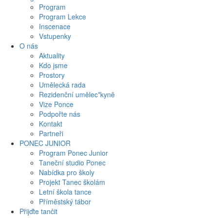
Program
Program Lekce
Inscenace
Vstupenky
O nás
Aktuality
Kdo jsme
Prostory
Umělecká rada
Rezidenční umělec*kyně
Vize Ponce
Podpořte nás
Kontakt
Partneři
PONEC JUNIOR
Program Ponec Junior
Taneční studio Ponec
Nabídka pro školy
Projekt Tanec školám
Letní škola tance
Příměstský tábor
Přijďte tančit