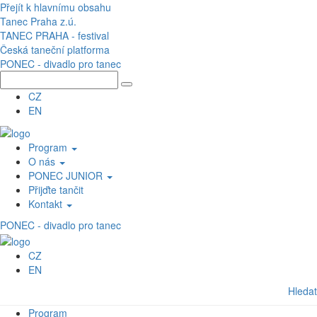
Přejít k hlavnímu obsahu
Tanec Praha z.ú.
TANEC PRAHA - festival
Česká taneční platforma
PONEC - divadlo pro tanec
CZ
EN
Program
O nás
PONEC JUNIOR
Přijďte tančit
Kontakt
PONEC - divadlo pro tanec
CZ
EN
Hledat
Program