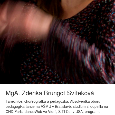
MgA. Zdenka Brungot Svíteková
Tanečnice, choreografka a pedagožka. Absolventka oboru
pedagogika tance na VŠMU v Bratislavě, studium si doplnila na
CND Paris, danceWeb ve Vídni, SITI Co. v USA, programu