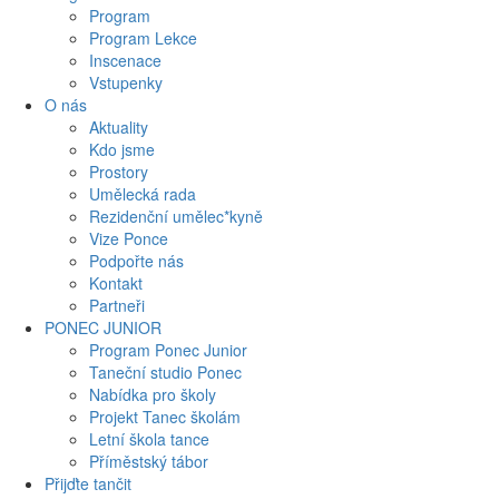
Program
Program Lekce
Inscenace
Vstupenky
O nás
Aktuality
Kdo jsme
Prostory
Umělecká rada
Rezidenční umělec*kyně
Vize Ponce
Podpořte nás
Kontakt
Partneři
PONEC JUNIOR
Program Ponec Junior
Taneční studio Ponec
Nabídka pro školy
Projekt Tanec školám
Letní škola tance
Příměstský tábor
Přijďte tančit