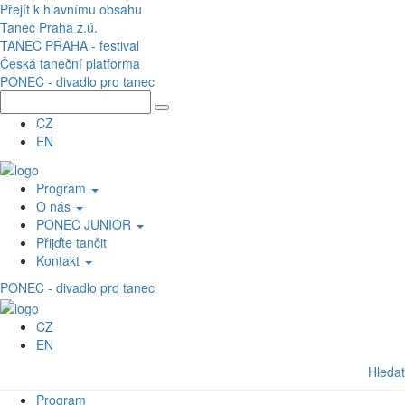
Přejít k hlavnímu obsahu
Tanec Praha z.ú.
TANEC PRAHA - festival
Česká taneční platforma
PONEC - divadlo pro tanec
CZ
EN
Program
O nás
PONEC JUNIOR
Přijďte tančit
Kontakt
PONEC - divadlo pro tanec
CZ
EN
Hledat
Program