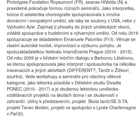
Prototypes Fondation Royaumont (FR), seanse HiVolda (N) a
pravidelně pokračuje formou různých seminářů. Jako interpretka,
tvůrce či asistentka choreografie spolupracovala s mnoha
domácími i evropskými umělci, ale taky se soubory z USA, nebo z
Východní Azie. Zajímají jí přesahy do jiných uměleckých oborů,
zvláště spolupráce s hudebními a výtvarnými umělci. Od roku 2016
spolupracuje se skladatelem Emanuele Palumbo (Fr/I). Věnuje se
vlastní autorské tvorbě, improvizaci a výzkumu pohybu. Je
spoluzakladatelkou festivalu ImproEvents Prague (2010 - 2015).
Od roku 2009 je v blízkém tvůrčím dialogu s Barborou Látalovou,
se kterou spolupracovala jako interpret i spoluautorka na několika
inscenacích a jiných aktivitách (DIFFERENT?, Tančit o Žižkov!,
souHra). Vede workshopy a semináře pro všechny věkové
kategorie, jako lektorka působila v Dětském studiu Divadla
PONEC (2010 - 2017) a je zkušenou lektorkou umělecko-
vzdělávacích projektů na školách doma i se zkušeností v
zahraničí. (dílny k představením, projekt Škola tančí/SE.S.TA,
projekt Tanec školám, projekt ve spolupráci s Lycée Charlemagne
v Paříži).