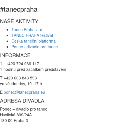
#tanecpraha
NAŠE AKTIVITY
Tanec Praha z. ú.
TANEC PRAHA festival
Česká taneční platforma
Ponec - divadlo pro tanec
INFORMACE
T +420 724 936 117
1 hodinu před začátkem představení
T +420 603 843 593
ve všední dny, 10–17 h
E
ponec@tanecpraha.eu
ADRESA DIVADLA
Ponec – divadlo pro tanec
Husitská 899/24A
130 00 Praha 3