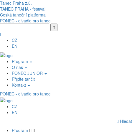
Přejít k hlavnímu obsahu
Tanec Praha z.ú.
TANEC PRAHA - festival
Česká taneční platforma
PONEC - divadlo pro tanec
CZ
EN
Program
O nás
PONEC JUNIOR
Přijďte tančit
Kontakt
PONEC - divadlo pro tanec
CZ
EN
Hledat
Program