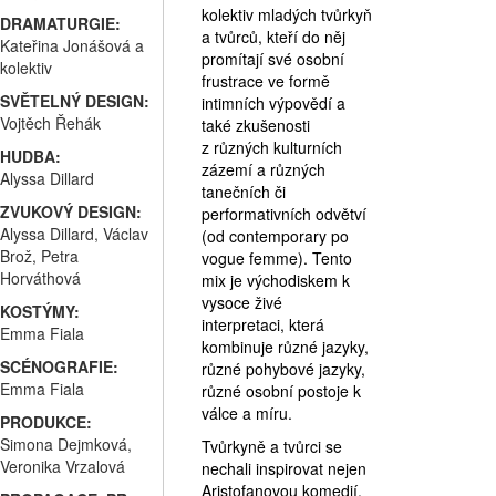
kolektiv mladých tvůrkyň
DRAMATURGIE:
a tvůrců, kteří do něj
Kateřina Jonášová a
promítají své osobní
kolektiv
frustrace ve formě
SVĚTELNÝ DESIGN:
intimních výpovědí a
Vojtěch Řehák
také zkušenosti
z různých kulturních
HUDBA:
zázemí a různých
Alyssa Dillard
tanečních či
ZVUKOVÝ DESIGN:
performativních odvětví
Alyssa Dillard, Václav
(od contemporary po
Brož, Petra
vogue femme). Tento
Horváthová
mix je východiskem k
vysoce živé
KOSTÝMY:
interpretaci, která
Emma Fiala
kombinuje různé jazyky,
SCÉNOGRAFIE:
různé pohybové jazyky,
Emma Fiala
různé osobní postoje k
válce a míru.
PRODUKCE:
Simona Dejmková,
Tvůrkyně a tvůrci se
Veronika Vrzalová
nechali inspirovat nejen
Aristofanovou komedií,