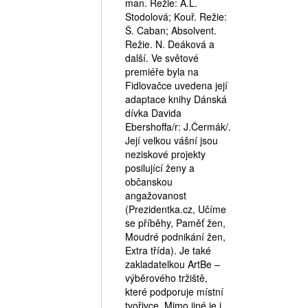
man. Režie: A.L.
Stodolová; Kouř. Režie:
Š. Caban; Absolvent.
Režie. N. Deáková a
další. Ve světové
premiéře byla na
Fidlovačce uvedena její
adaptace knihy Dánská
dívka Davida
Ebershoffa/r: J.Čermák/.
Její velkou vášní jsou
neziskové projekty
posilující ženy a
občanskou
angažovanost
(Prezidentka.cz, Učíme
se příběhy, Paměť žen,
Moudré podnikání žen,
Extra třída). Je také
zakladatelkou ArtBe –
výběrového tržiště,
které podporuje místní
tvořivce. Mimo jiné je i