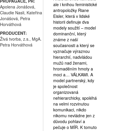
PROPAGACE, PR:
ale i knihou feministické
Apolena Jonášová,
antropoložky Riane
Claudie Nasli, Kateřina
Eisler, která v lidské
Jonášová, Petra
historii definuje dva
Horváthová
modely soužití – model
PRODUCENT:
dominanční, který
Živá tvorba, z.s., MgA.
známe z naší
Petra Horváthová
současnosti a který se
vyznačuje výraznou
hierarchií, nadvládou
mužů nad ženami,
hromaděním hmoty a
moci a… VÁLKAMI. A
model partnerský, kdy
je společnost
organizovaná
nehierarchicky, spoléhá
na velmi rozvinutou
komunikaci, nikdo
nikomu nevládne jen z
důvodu pohlaví a
pečuje o MÍR. K tomuto