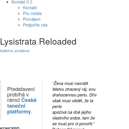
Kontakt
Kontakt
Pro média
Pronájem
Podpořte nás
Lysistrata Reloaded
Kateřina Jonášová
“Žena musí navrátit
Představení
lidstvu ztracený ráj, onu
probíhá v
drahocennou perlu. Dřív
rámci
České
však musí vědět, že ta
taneční
perla
.
platformy
spočívá na dně jejího
vlastního srdce, tam že
se musí pro ni ponořit.”
KONCEPT: