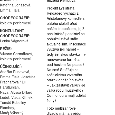
Božena Němcová
Kateřina Jonášová,
Projekt Lysistrata
Emma Fiala
Reloaded vychází z
CHOREOGRAFIE:
Aristofanovy komedie z
kolektiv performerů
pátého století před
naším letopočtem, jejíž
KONZULTANT
pacifistické poselství se
CHOREOGRAFIE:
bohužel stává stále
Lenka Vágnerová
aktuálnějším. Inscenace
REŽIE:
využívá její námět –
Viktorie Čermáková,
tedy ženskou stávku – v
kolektiv performerů
renovované formě a
pod heslem No peace?
ÚČINKUJÍCÍ:
No sex! Směřuje ke
Anežka Rusevová,
scénickému ztvárnění
Emma Fiala, Josefína
otázek dnešního světa
Prachařová / Lili
– Jak zastavit válku? Je
Harutjunjan,
válka rodu mužského?
Naya, Alyssa Dillard–
Co mohou a mají udělat
Ledet, Vlada Klimek,
ženy?
Tomáš Bubeliny–
Flamboy,
Toto multižánrové
Matěj Výborný
divadlo má na svědomí