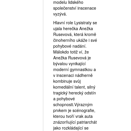
modelu lidského
společenství inscenace
vyzývá.
Hlavní role Lysistraty se
ujala herečka Anežka
Rusevová, která kromě
činoherního ukáže i své
pohybové nadání.
Málokdo totiž ví, že
Anežka Rusevová je
bývalou vynikající
moderní gymnastkou a
v inscenaci nádherně
kombinuje svůj
komediální talent, silný
tragický herecký odstín
a pohybové
schopnosti.Výrazným
prvkem je scénografie,
kterou tvoří vrak auta
znázorňující patriarchát
jako rozkládající se