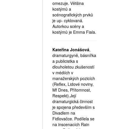
omezuje. Většina
kostýmů a
scénografických prvků
je up- cyklovaná.
Autorkou scény a
kostýmů je Emma Fiala.
Kateřina Jonášová
,
dramaturgyně, básnířka
a publicistka s
dlouholetou zkušeností
v médiích v
manažerských pozicích
(Reflex, Lidové noviny,
Mf Dnes, Přítomnost,
Respekt).Její
dramaturgická činnost
je spojena především s
Divadlem na
Fidlovačce. Podílela se
na inscenacích Rain