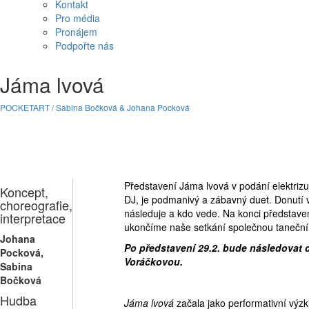
Kontakt
Pro média
Pronájem
Podpořte nás
Jáma lvová
POCKETART / Sabina Bočková & Johana Pocková
Představení Jáma lvová v podání elektrizu
Koncept,
DJ, je podmanivý a zábavný duet. Donutí v
choreografie,
následuje a kdo vede. Na konci představen
interpretace
ukončíme naše setkání společnou taneční 
Johana
Po představení 29.2. bude následovat
Pocková,
Voráčkovou.
Sabina
Bočková
Hudba
Jáma lvová
začala jako performativní výzk