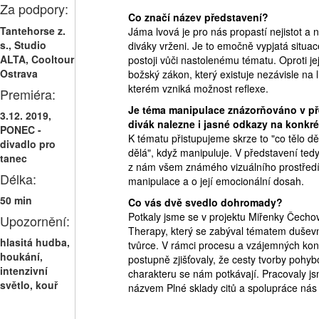
Za podpory:
Co značí název představení?
Tantehorse z.
Jáma lvová je pro nás propastí nejistot a
s., Studio
diváky vrženi. Je to emočně vypjatá situac
ALTA, Cooltour
postoji vůči nastolenému tématu. Oproti 
Ostrava
božský zákon, který existuje nezávisle na l
kterém vzniká možnost reflexe.
Premiéra:
Je téma manipulace znázorňováno v př
3.12. 2019,
divák nalezne i jasné odkazy na konkré
PONEC -
K tématu přistupujeme skrze to "co tělo dě
divadlo pro
dělá", když manipuluje. V představení ted
tanec
z nám všem známého vizuálního prostředí 
Délka:
manipulace a o její emocionální dosah.
50 min
Co vás dvě svedlo dohromady?
Potkaly jsme se v projektu Miřenky Čecho
Upozornění:
Therapy, který se zabýval tématem duševn
hlasitá hudba,
tvůrce. V rámci procesu a vzájemných konz
houkání,
postupně zjišťovaly, že cesty tvorby pohyb
intenzivní
charakteru se nám potkávají. Pracovaly j
světlo, kouř
názvem Plné sklady citů a spolupráce nás 