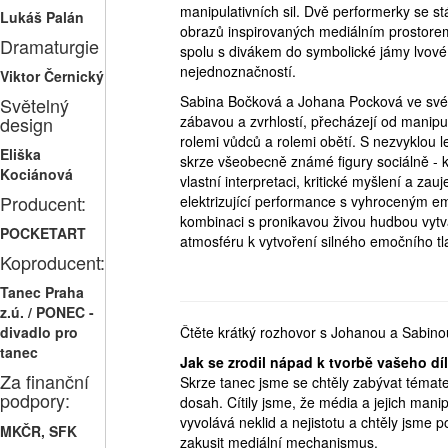
manipulativních sil. Dvě performerky se st
Lukáš Palán
obrazů inspirovaných mediálním prostorem
Dramaturgie
spolu s divákem do symbolické jámy lvové, 
nejednoznačností.
Viktor Černický
Sabina Bočková a Johana Pocková ve svém
Světelný
design
zábavou a zvrhlostí, přecházejí od manipu
rolemi vůdců a rolemi obětí. S nezvyklou 
Eliška
skrze všeobecně známé figury sociálně - ku
Kociánová
vlastní interpretaci, kritické myšlení a za
Producent:
elektrizující performance s vyhroceným e
kombinaci s pronikavou živou hudbou vytvář
POCKETART
atmosféru k vytvoření silného emočního tl
Koproducent:
Tanec Praha
z.ú. / PONEC -
divadlo pro
Čtěte krátký rozhovor s Johanou a Sabino
tanec
Jak se zrodil nápad k tvorbě vašeho d
Za finanční
Skrze tanec jsme se chtěly zabývat témat
podpory:
dosah. Cítily jsme, že média a jejich mani
vyvolává neklid a nejistotu a chtěly jsme po
MKČR, SFK
zakusit mediální mechanismus.