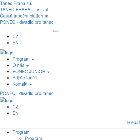
Přejít k hlavnímu obsahu
Tanec Praha z.ú.
TANEC PRAHA - festival
Česká taneční platforma
PONEC - divadlo pro tanec
CZ
EN
Program
O nás
PONEC JUNIOR
Přijďte tančit
Kontakt
PONEC - divadlo pro tanec
CZ
EN
Hledat
Program
Program