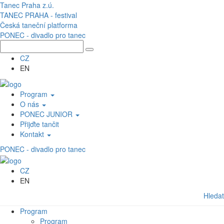
Přejít k hlavnímu obsahu
Tanec Praha z.ú.
TANEC PRAHA - festival
Česká taneční platforma
PONEC - divadlo pro tanec
CZ
EN
Program
O nás
PONEC JUNIOR
Přijďte tančit
Kontakt
PONEC - divadlo pro tanec
CZ
EN
Hledat
Program
Program