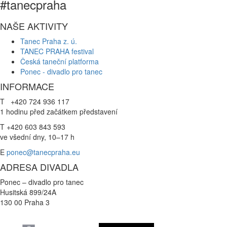
#tanecpraha
NAŠE AKTIVITY
Tanec Praha z. ú.
TANEC PRAHA festival
Česká taneční platforma
Ponec - divadlo pro tanec
INFORMACE
T +420 724 936 117
1 hodinu před začátkem představení
T +420 603 843 593
ve všední dny, 10–17 h
E
ponec@tanecpraha.eu
ADRESA DIVADLA
Ponec – divadlo pro tanec
Husitská 899/24A
130 00 Praha 3