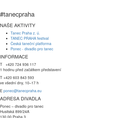
#tanecpraha
NAŠE AKTIVITY
Tanec Praha z. ú.
TANEC PRAHA festival
Česká taneční platforma
Ponec - divadlo pro tanec
INFORMACE
T +420 724 936 117
1 hodinu před začátkem představení
T +420 603 843 593
ve všední dny, 10–17 h
E
ponec@tanecpraha.eu
ADRESA DIVADLA
Ponec – divadlo pro tanec
Husitská 899/24A
130 00 Praha 3