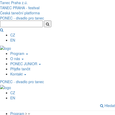
Přejít k hlavnímu obsahu
Tanec Praha z.ú.
TANEC PRAHA - festival
Česká taneční platforma
PONEC - divadlo pro tanec
CZ
EN
Program
O nás
PONEC JUNIOR
Přijďte tančit
Kontakt
PONEC - divadlo pro tanec
CZ
EN
Hledat
Program