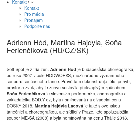
Kontakt
Kontakt
Pro média
Pronájem
Podpořte nás
Adrienn Hód, Martina Hajdyla, Soňa
Ferienčíková (HU/CZ/SK)
Soft Spot je z tria žen.
Adrienn Hód
je budapešťská choreografka,
od roku 2007 v čele HODWORKS, mezinárodně významného
souboru současného tance. Právě tam dekonstruuje tělo, pohyb,
prostor a zvuk, aby je znovu sestavila překvapivým způsobem.
Soňa Ferienčíková
je slovenská performerka, choreografka a
zakladatelka BOD.Y oz, byla nominovaná na divadelní cenu
DOSKY 2018.
Martina Hajdyla Lacová
je také slovenskou
tanečnicí a choreografkou, ale sídlící v Praze, kde spoluzaložila
soubor ME-SA (2008) a byla nominována na cenu Thálie 2016.