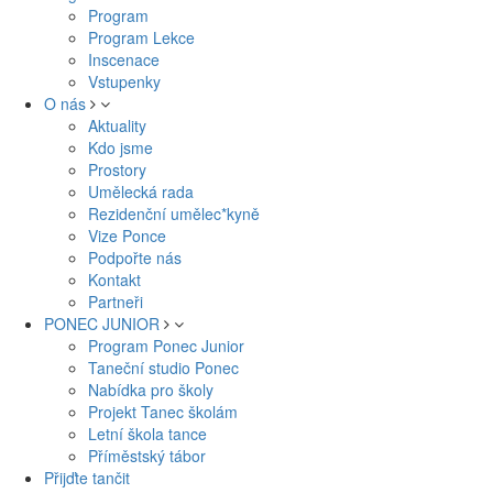
Program
Program Lekce
Inscenace
Vstupenky
O nás
Aktuality
Kdo jsme
Prostory
Umělecká rada
Rezidenční umělec*kyně
Vize Ponce
Podpořte nás
Kontakt
Partneři
PONEC JUNIOR
Program Ponec Junior
Taneční studio Ponec
Nabídka pro školy
Projekt Tanec školám
Letní škola tance
Příměstský tábor
Přijďte tančit