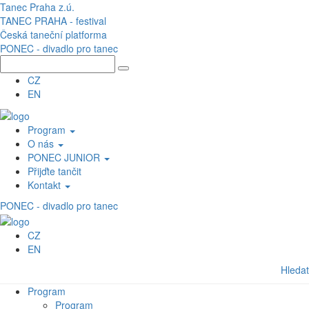
Přejít k hlavnímu obsahu
Tanec Praha z.ú.
TANEC PRAHA - festival
Česká taneční platforma
PONEC - divadlo pro tanec
CZ
EN
Program
O nás
PONEC JUNIOR
Přijďte tančit
Kontakt
PONEC - divadlo pro tanec
CZ
EN
Hledat
Program
Program