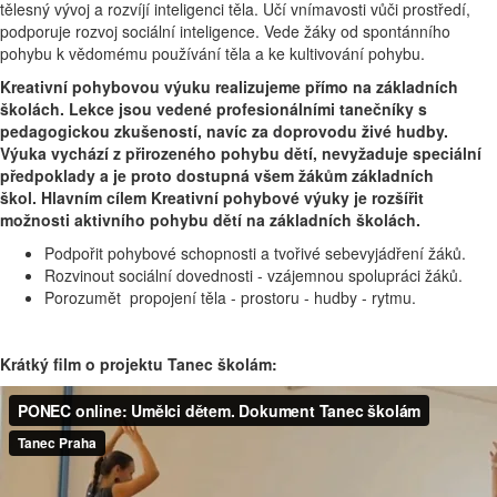
tělesný vývoj a rozvíjí inteligenci těla. Učí vnímavosti vůči prostředí,
podporuje rozvoj sociální inteligence. Vede žáky od spontánního
pohybu k vědomému používání těla a ke kultivování pohybu.
Kreativní pohybovou výuku realizujeme přímo na základních
školách. Lekce jsou vedené profesionálními tanečníky s
pedagogickou zkušeností, navíc za doprovodu živé hudby.
Výuka vychází z přirozeného pohybu dětí, nevyžaduje speciální
předpoklady a je proto dostupná všem žákům základních
škol. Hlavním cílem Kreativní pohybové výuky je rozšířit
možnosti aktivního pohybu dětí na základních školách.
Podpořit pohybové schopnosti a tvořivé sebevyjádření žáků.
Rozvinout sociální dovednosti - vzájemnou spolupráci žáků.
Porozumět propojení těla - prostoru - hudby - rytmu.
Krátký film o projektu Tanec školám: