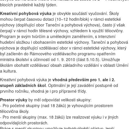
blocích pravidelně každý týden.
Kreativní pohybová výuka
je obvykle součástí vyučování. Školy
mohou čerpat časovou dotaci (10–12 hodin/blok) v rámci estetické
výchovy (doplňující obor Taneční a pohybová výchova), často jí však
čerpají v rámci hodin tělesné výchovy, vzhledem k využití tělocvičny.
Program je svým tvůrčím a uměleckým zaměřením, s intenzivní
hudební složkou i obohacením estetické výchovy. Taneční a pohybová
výchova je doplňující vzdělávací obor v rámci estetické výchovy, který
byl začleněn do Rámcového vzdělávacího programu opatřením
ministra školství s účinností od 1. 9. 2010 (část 5.10.5). Umožňuje
školám obohatit vzdělávací obsah základního vzdělání v oblasti Umění
a kultura.
Kreativní pohybová výuka je
vhodná především pro 1. ale i 2.
stupeň základních škol
. Optimální je její zavádění postupně od
prvního ročníku, vhodná je i pro přípravné třídy.
Prostor výuky
by měl odpovídat velikosti skupiny:
- Pro početné skupiny (nad 18 žáků) je vyhovujícím prostorem
tělocvična školy.
- Pro menší skupiny (max. 18 žáků) lze realizovat výuku i v jiných
odpovídajících prostorách.
Práce s menší skupinou umožňuje individuálnější přístup, lepší