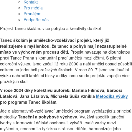
Kontakt
Pro média
Pronájem
Podpořte nás
Projekt Tanec školám: více pohybu a kreativity do škol
Tanec školám je umělecko-vzdělávací projekt, který již
realizujeme s myšlenkou, že tanec a pohyb mají nezastupitelné
místo ve výchovném procesu dětí.
Projekt navazuje na dlouholetou
praxi Tance Praha s komunitní prací umělců mezi dětmi. S pilotní
celoroční výukou jsme začali již roku 2006 a naši umělci dosud působili
celkem na jedenácti pražských školách. V roce 2017 jsme kontinuální
výuku nahradili kratšími bloky a díky tomu se do projektu zapojilo více
pražských škol.
V roce 2024 díky kolektivu autorek: Martina Filinová, Barbora
Látalová, Jana Látalová, Michaela Suša vznikla
Metodika výuky
pro programu Tanec školám
.
Jde o alternativně-vzdělávací umělecký program vycházející z principů
metodiky
Taneční a pohybové výchovy
. Využívá specifik taneční
tvorby k formování dětské osobnosti, vytváří trvalé vazby mezi
myšlením, emocemi a fyzickou stránkou dítěte, harmonizuje jeho