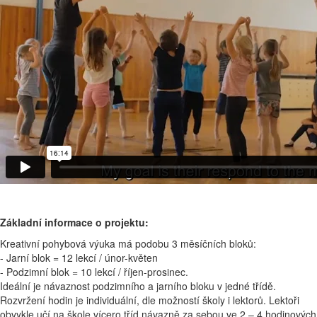
Základní informace o projektu:
Kreativní pohybová výuka má podobu 3 měsíčních bloků:
- Jarní blok = 12 lekcí / únor-květen
- Podzimní blok = 10 lekcí / říjen-prosinec.
Ideální je návaznost podzimního a jarního bloku v jedné třídě.
Rozvržení hodin je individuální, dle možností školy i lektorů. Lektoři
obvykle učí na škole vícero tříd návazně za sebou ve 2 – 4 hodinových