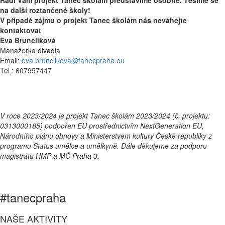
na další roztančené školy!
V případě zájmu o projekt Tanec školám nás neváhejte
kontaktovat
Eva Brunclíková
Manažerka divadla
Email:
eva.brunclikova@tanecpraha.eu
Tel.: 607957447
V roce 2023/2024 je projekt Tanec školám 2023/2024 (č. projektu:
0313000185) podpořen EU prostřednictvím NextGeneration EU,
Národního plánu obnovy a Ministerstvem kultury České republiky z
programu Status umělce a umělkyně. Dále děkujeme za podporu
magistrátu HMP a MČ Praha 3.
#tanecpraha
NAŠE AKTIVITY