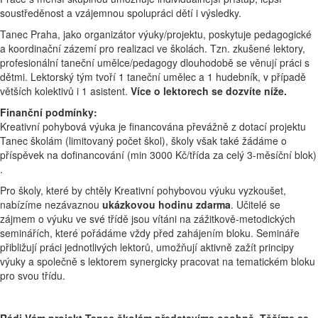
soustředěnost a vzájemnou spolupráci dětí i výsledky.
Tanec Praha, jako organizátor výuky/projektu, poskytuje pedagogické
a koordinační zázemí pro realizaci ve školách. Tzn. zkušené lektory,
profesionální taneční umělce/pedagogy dlouhodobě se věnují práci s
dětmi. Lektorský tým tvoří 1 taneční umělec a 1 hudebník, v případě
větších kolektivů i 1 asistent.
Více o lektorech se dozvíte níže.
Finanční podmínky:
Kreativní pohybová výuka je financována převážně z dotací projektu
Tanec školám (limitovaný počet škol), školy však také žádáme o
příspěvek na dofinancování (min 3000 Kč/třída za celý 3-měsíční blok)
.
Pro školy, které by chtěly Kreativní pohybovou výuku vyzkoušet,
nabízíme nezávaznou
ukázkovou hodinu zdarma
. Učitelé se
zájmem o výuku ve své třídě jsou vítáni na zážitkově-metodických
seminářích, které pořádáme vždy před zahájením bloku. Semináře
přibližují práci jednotlivých lektorů, umožňují aktivně zažít principy
výuky a společně s lektorem synergicky pracovat na tematickém bloku
pro svou třídu.
Rádi Vám projekt Tanec školám představíme osobně. Těšíme se