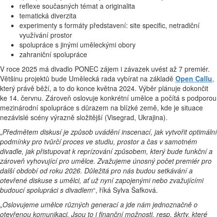
reflexe současných témat a originalita
tematická diverzita
experimenty s formáty představení: site specific, netradiční
využívání prostor
spolupráce s jinými uměleckými obory
zahraniční spolupráce
V roce 2025 má divadlo PONEC zájem i závazek uvést až 7 premiér.
Většinu projektů bude Umělecká rada vybírat na základě
Open Callu
,
který právě běží, a to do konce května 2024. Výběr plánuje dokončit
ke 14. červnu. Zároveň oslovuje konkrétní umělce a počítá s podporou
mezinárodní spolupráce s důrazem na blízké země, kde je situace
nezávislé scény výrazně složitější (Visegrad, Ukrajina).
„
Předmětem diskusí je způsob uvádění inscenací, jak vytvořit optimální
podmínky pro tvůrčí proces ve studiu, prostor a čas v samotném
divadle, jak přistupovat k reprízování způsobem, který bude funkční a
zároveň vyhovující pro umělce. Zvažujeme únosný počet premiér pro
další období od roku 2026. Důležitá pro nás budou setkávání a
otevřené diskuse s umělci, ať už nyní zapojenými nebo zvažujícími
budoucí spolupráci s divadlem
“, říká Sylva Šafková.
„
Oslovujeme umělce různých generací a jde nám jednoznačně o
otevřenou komunikaci. Jsou to i finanční možnosti, resp. škrty, které