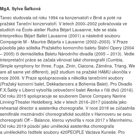
MgA. Sylva Šafková
Tanec studovala od roku 1994 na konzervatoři v Brně a poté na
pražské Taneční konzervatoři. V letech 2000–2002 pokračovala ve
studiích na École-atelier Rudra Béjart Lausanne, kde se stala
interpretkou Béjart Ballet Lausanne (2001) a následně souboru
Compagnie M - Maurice Béjarta v Lausanne (2002–2003). V Praze
působila jako sólistka Pražského komorního baletu Státní Opery (2004
– 2005) či demisólistka Baletu Národního divadla (2005 – 2013). Vedle
interpretační práce se začala věnovat také choreografii (Cumbia,
Simple symphony for three, Fuga, Zinin, Ciacona, Záměna, Triang, We
are all same yet different), jejíž studium na pražské HAMU ukončila v
roce 2009. V Praze spolupracovala s několika tanečními soubory
(Pražský komorní balet, Dekkadancers a Bohemia Balet). Pro Divadlo
F.X.Šaldy v Liberci vytvořila celovečerní balet Alenka v říši divů (2016).
Od roku 2015 spolupracuje se souborem Dance Company Nanine
Linning/Theater Heidelberg, kde v letech 2016–2017 působila jako
rehearsal director a asistentka choreografie. V roce 2018 se zúčastnila
semifinále mezinárodní choreografické soutěže v Hannoveru se svou
choreografií Off – Balance, kterou vytvořila v roce 2017 v Mannheimu.
Od roku 2019 působí jako umělecká asistentka choreografa
a uměleckého ředitele souboru 420PEOPLE Václava Kuneše. Pro