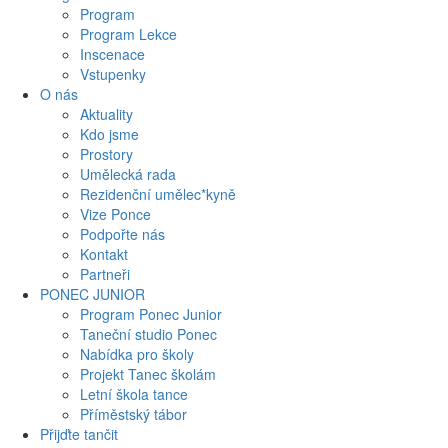
Program
Program Lekce
Inscenace
Vstupenky
O nás
Aktuality
Kdo jsme
Prostory
Umělecká rada
Rezidenční umělec*kyně
Vize Ponce
Podpořte nás
Kontakt
Partneři
PONEC JUNIOR
Program Ponec Junior
Taneční studio Ponec
Nabídka pro školy
Projekt Tanec školám
Letní škola tance
Příměstský tábor
Přijďte tančit