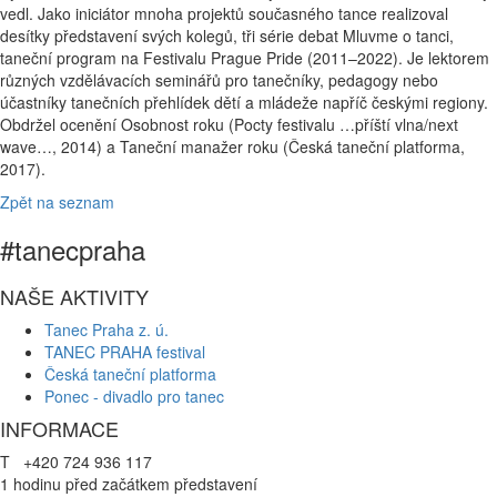
vedl. Jako iniciátor mnoha projektů současného tance realizoval
desítky představení svých kolegů, tři série debat Mluvme o tanci,
taneční program na Festivalu Prague Pride (2011–2022). Je lektorem
různých vzdělávacích seminářů pro tanečníky, pedagogy nebo
účastníky tanečních přehlídek dětí a mládeže napříč českými regiony.
Obdržel ocenění Osobnost roku (Pocty festivalu …příští vlna/next
wave…, 2014) a Taneční manažer roku (Česká taneční platforma,
2017).
Zpět na seznam
#tanecpraha
NAŠE AKTIVITY
Tanec Praha z. ú.
TANEC PRAHA festival
Česká taneční platforma
Ponec - divadlo pro tanec
INFORMACE
T +420 724 936 117
1 hodinu před začátkem představení