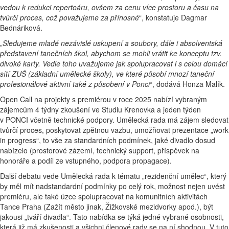
vedou k redukci repertoáru, ovšem za cenu více prostoru a času na
tvůrčí proces, což považujeme za přínosné
“, konstatuje Dagmar
Bednáriková.
„
Sledujeme mladé nezávislé uskupení a soubory, dále i absolventská
představení tanečních škol, abychom se mohli vrátit ke konceptu tzv.
divoké karty. Vedle toho uvažujeme jak spolupracovat i s celou domácí
sítí ZUŠ (základní umělecké školy), ve které působí mnozí taneční
profesionálové aktivní také z působení v Ponci
“, dodává Honza Malík.
Open Call na projekty s premiérou v roce 2025 nabízí vybraným
zájemcům 4 týdny zkoušení ve Studiu Krenovka a jeden týden
v PONCI včetně technické podpory. Umělecká rada má zájem sledovat
tvůrčí proces, poskytovat zpětnou vazbu, umožňovat prezentace „work
in progress“, to vše za standardních podmínek, jaké divadlo dosud
nabízelo (prostorové zázemí, technický support, příspěvek na
honoráře a podíl ze vstupného, podpora propagace).
Další debatu vede Umělecká rada k tématu „rezidenční umělec“, který
by měl mít nadstandardní podmínky po celý rok, možnost nejen uvést
premiéru, ale také úzce spolupracovat na komunitních aktivitách
Tance Praha (Zažít město jinak, Žižkovské mezidvorky apod.), být
jakousi „tváří divadla“. Tato nabídka se týká jedné vybrané osobnosti,
která již má zkušenosti a všichni členové rady se na ní shodnou. V tuto