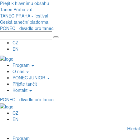
Přejít k hlavnímu obsahu
Tanec Praha z.ú.
TANEC PRAHA - festival
Česká taneční platforma
PONEC - divadlo pro tanec
CZ
EN
Program
O nás
PONEC JUNIOR
Přijďte tančit
Kontakt
PONEC - divadlo pro tanec
CZ
EN
Hledat
Program