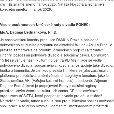
chvíli již známe jméno na rok 2025: Nataša Novotná a jednáme s
konkrétní umělkyní na rok 2026.
Více o osobnostech Umělecké rady divadla PONEC:
MgA. Dagmar Bednáriková, Ph.D.
Je absolventkou katedry produkce DAMU v Praze a následně
doktorského studijního programu na divadelní fakultě JAMU v Brně. V
praxi se zaměřovala na produkci divadelních projektů alternativní
činohry, později na pohybové divadlo a současný cirkus. Uplynulých
15 let se věnuje řízení kulturního centra KD Mlejn, kde se vedle
pohybového divadla, současného cirkusu a tance spojuje také divadlo,
hudba a komunita. Je členkou prezidia ITI, které se jako zastřešující
platforma pro scénická umění věnuje strategickým tématům, jako je
Status umělce, VKI (Veřejná kulturní instituce) a podobně. Zájmem
Dagmar Bednárikové je propojování Prahy s dalšími regiony
prostřednictvím Asociace kulturních center ČR a celosvětové
organizace ASSITEJ, která podporuje divadlo pro děti a mládež.
Netradiční divadlo, tanec a cirkus jsou pro ni hlavními nositeli možností
spolupráce a tvůrčího rozvoje v domácím i mezinárodním prostředí.