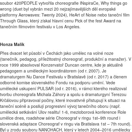
soubor 420PEOPLE vytvořila choreografie INspiraCe, Why things go
wrong (duet byl vybrán mezi 20 nejzajímavějších děl evropské
platformy Aerowaves: Twenty 2024), HeArt of Noise nebo taneční film
Through Glass, který získal hlavní cenu Pick of the fest Award na
tanečním filmovém festivalu v Los Angeles.
Honza Malík
Přes dvacet let působí v Čechách jako umělec na volné noze
(tanečník, pedagog, příležitostný choreograf, produkční a manažer). V
roce 1999 absolvoval Konzervatoř Duncan centre, kde je aktuálně
pedagogem a uměleckým koordinátorem (od r. 2007). Je
dramaturgem Nu Dance Festivalu v Bratislavě (od r. 2017) a členem
odborné komise slovenského Fondu na podporu umění. Vede
umělecké uskupení PULSAR (od r. 2016), v rámci kterého realizoval
tvorbu choreografa Michala Záhory a spolu s dramaturgyní Terezou
Krčálovou připravoval počiny, které inovativně přistupují k situaci na
taneční scéně a posilují progresivní vývoj tanečního oboru (např.
umělecká setkávání Ulov realitu! 1-6, mezioborová konference Role
umělce dnes, roadshow série Choreograf v ringu 1st–9th round i
slovenská adaptace Choreograf v ringu via Bratislava 1st – 7th round).
Byl u zrodu souboru NANOHACH, který v letech 2004–2016 umělecky